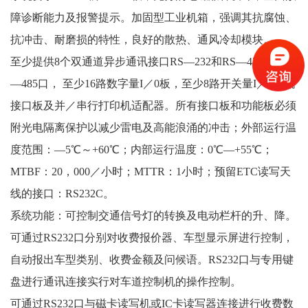
障诊断能力及报警提示。加固型工业机箱，强调其抗腐蚀、
抗冲击、耐磨损的特性，良好的散热、通风冷却模块。
至少提供8个双通道异步通讯接口RS—232和RS—422／RS
—485口， 至少16路数字量I／0板，至少8路开关量I／0电流
接口板及并／串行打印机适配器。所有接口板和功能板必须
附光电隔离保护以减少雷电及高能浪涌的冲击；外部运行温
度范围：—5℃～+60℃；内部运行温度：0℃—+55℃；
MTBF：20，000／小时；MTTR：1小时；预留ETC读写天
线的接口：RS232C。
系统功能：可控制交通信号灯的转换及电动栏杆的升、降。
可通过RS232口分别对收费报价器、车型显示屏进行控制，
自动报出车型类别、收费金额及问候语。RS232口与专用键
盘进行通讯连接实行对车道控制机的操作控制。
可通过RS232口与磁卡读写机或IC卡读写器连接进行收费数